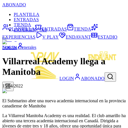
ABONADO
PLANTILLA
ENTRADAS
TIENDA
PLANTILLA
ENTRADAS
TIENDA
EXPERIENCIAS
EXPERIENCIAS
V PLAY
ENDAVANT
ESTADIO
Noticias Generales
LOGIN
Villarreal Academy llega a
Manitoba
LOGIN
ABONADO
15/04/2022
El Submarino abre una nueva academia internacional en la provincia
canadiense de Manitoba
La Villarreal Manitoba Academy es una realidad. El club amarillo ha
abierto una tercera academia internacional en Canadá. Dirigida a
jóvenes de entre tres y 18 años, ofrece una oportunidad única para