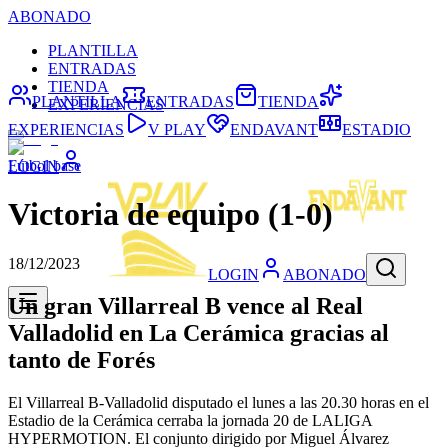
ABONADO
PLANTILLA
ENTRADAS
TIENDA
PLANTILLA
ENTRADAS
TIENDA
EXPERIENCIAS
EXPERIENCIAS
V PLAY
ENDAVANT
ESTADIO
Fútbol base
LOGIN
Victoria de equipo (1-0)
18/12/2023
LOGIN
ABONADO
Un gran Villarreal B vence al Real
Valladolid en La Cerámica gracias al
tanto de Forés
El Villarreal B-Valladolid disputado el lunes a las 20.30 horas en el
Estadio de la Cerámica cerraba la jornada 20 de LALIGA
HYPERMOTION. El conjunto dirigido por Miguel Álvarez