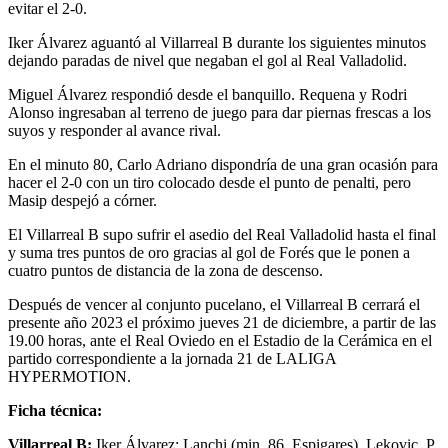
evitar el 2-0.
Iker Álvarez aguantó al Villarreal B durante los siguientes minutos
dejando paradas de nivel que negaban el gol al Real Valladolid.
Miguel Álvarez respondió desde el banquillo. Requena y Rodri
Alonso ingresaban al terreno de juego para dar piernas frescas a los
suyos y responder al avance rival.
En el minuto 80, Carlo Adriano dispondría de una gran ocasión para
hacer el 2-0 con un tiro colocado desde el punto de penalti, pero
Masip despejó a córner.
El Villarreal B supo sufrir el asedio del Real Valladolid hasta el final
y suma tres puntos de oro gracias al gol de Forés que le ponen a
cuatro puntos de distancia de la zona de descenso.
Después de vencer al conjunto pucelano, el Villarreal B cerrará el
presente año 2023 el próximo jueves 21 de diciembre, a partir de las
19.00 horas, ante el Real Oviedo en el Estadio de la Cerámica en el
partido correspondiente a la jornada 21 de LALIGA
HYPERMOTION.
Ficha técnica:
Villarreal B:
Iker Álvarez; Lanchi (min. 86, Espigares), Lekovic, P.