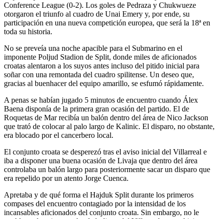
Conference League (0-2). Los goles de Pedraza y Chukwueze
otorgaron el triunfo al cuadro de Unai Emery y, por ende, su
participación en una nueva competición europea, que será la 18ª en
toda su historia.
No se preveía una noche apacible para el Submarino en el
imponente Poljud Stadion de Split, donde miles de aficionados
croatas alentaron a los suyos antes incluso del pitido inicial para
soñar con una remontada del cuadro spilitense. Un deseo que,
gracias al buenhacer del equipo amarillo, se esfumó rápidamente.
A penas se habían jugado 5 minutos de encuentro cuando Álex
Baena disponía de la primera gran ocasión del partido. El de
Roquetas de Mar recibía un balón dentro del área de Nico Jackson
que trató de colocar al palo largo de Kalinic. El disparo, no obstante,
era blocado por el cancerbero local.
El conjunto croata se desperezó tras el aviso inicial del Villarreal e
iba a disponer una buena ocasión de Livaja que dentro del área
controlaba un balón largo para posteriormente sacar un disparo que
era repelido por un atento Jorge Cuenca.
Apretaba y de qué forma el Hajduk Split durante los primeros
compases del encuentro contagiado por la intensidad de los
incansables aficionados del conjunto croata. Sin embargo, no le