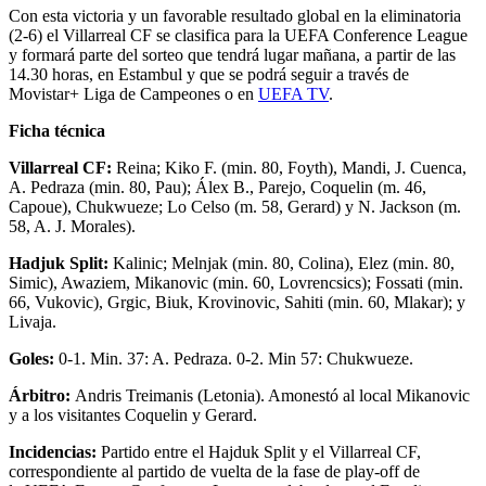
Con esta victoria y un favorable resultado global en la eliminatoria
(2-6) el Villarreal CF se clasifica para la UEFA Conference League
y formará parte del sorteo que tendrá lugar mañana, a partir de las
14.30 horas, en Estambul y que se podrá seguir a través de
Movistar+ Liga de Campeones o en
UEFA TV
.
Ficha técnica
Villarreal CF:
Reina; Kiko F. (min. 80, Foyth), Mandi, J. Cuenca,
A. Pedraza (min. 80, Pau); Álex B., Parejo, Coquelin (m. 46,
Capoue), Chukwueze; Lo Celso (m. 58, Gerard) y N. Jackson (m.
58, A. J. Morales).
Hadjuk Split:
Kalinic; Melnjak (min. 80, Colina), Elez (min. 80,
Simic), Awaziem, Mikanovic (min. 60, Lovrencsics); Fossati (min.
66, Vukovic), Grgic, Biuk, Krovinovic, Sahiti (min. 60, Mlakar); y
Livaja.
Goles:
0-1. Min. 37: A. Pedraza. 0-2. Min 57: Chukwueze.
Árbitro:
Andris Treimanis (Letonia). Amonestó al local Mikanovic
y a los visitantes Coquelin y Gerard.
Incidencias:
Partido entre el Hajduk Split y el Villarreal CF,
correspondiente al partido de vuelta de la fase de play-off de