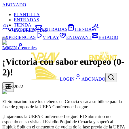
ABONADO
PLANTILLA
ENTRADAS
TIENDA
PLANTILLA
ENTRADAS
TIENDA
EXPERIENCIAS
EXPERIENCIAS
V PLAY
ENDAVANT
ESTADIO
Noticias Generales
LOGIN
¡Victoria con sabor europeo (0-
2)!
LOGIN
ABONADO
25/08/2022
El Submarino hace los deberes en Croacia y saca su billete para la
fase de grupos de la UEFA Conference League
¡Jugaremos la UEFA Conference League! El Submarino no
especuló en su visita al Estadio Poljud de Croacia y superó al
Hajduk Split en el encuentro de vuelta de la fase previa de la UEFA