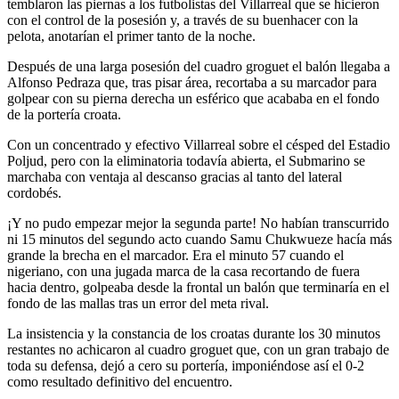
temblaron las piernas a los futbolistas del Villarreal que se hicieron
con el control de la posesión y, a través de su buenhacer con la
pelota, anotarían el primer tanto de la noche.
Después de una larga posesión del cuadro groguet el balón llegaba a
Alfonso Pedraza que, tras pisar área, recortaba a su marcador para
golpear con su pierna derecha un esférico que acababa en el fondo
de la portería croata.
Con un concentrado y efectivo Villarreal sobre el césped del Estadio
Poljud, pero con la eliminatoria todavía abierta, el Submarino se
marchaba con ventaja al descanso gracias al tanto del lateral
cordobés.
¡Y no pudo empezar mejor la segunda parte! No habían transcurrido
ni 15 minutos del segundo acto cuando Samu Chukwueze hacía más
grande la brecha en el marcador. Era el minuto 57 cuando el
nigeriano, con una jugada marca de la casa recortando de fuera
hacia dentro, golpeaba desde la frontal un balón que terminaría en el
fondo de las mallas tras un error del meta rival.
La insistencia y la constancia de los croatas durante los 30 minutos
restantes no achicaron al cuadro groguet que, con un gran trabajo de
toda su defensa, dejó a cero su portería, imponiéndose así el 0-2
como resultado definitivo del encuentro.