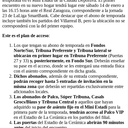
temporada en el Mini Estadi de la Ciudad Deportiva. El primer
encuentro en su nuevo hogar tendrá lugar este sábado 14 de enero a
las 16.15 horas ante el Real Zaragoza, correspondiente a la jornada
23 de LaLiga SmartBank. Cabe destacar que el abono de temporada
incluye también los partidos del Villarreal B, pero la ubicación no se
corresponderá con la del primer equipo.
Este es el plan de acceso
:
Los que tengan su abono de temporada en
Fondos
Norte/Sur, Tribuna Preferente y Tribuna lateral se
ubicarán en primer lugar en Tribuna Preferente
(Puertas
27 y 33)
y, posteriormente, en Fondo Sur.
Deberán enseñar
su pase en el acceso, donde se les entregará una entrada física
con el asiento correspondiente en dicha grada.
Dichos abonados
, además de su entrada correspondiente,
podrán recoger hasta 5 entradas de invitación en la
misma zona
que deberán ser repartidas exclusivamente entre
aficionados locales.
Los abonados de Palco, Súper Tribuna, Casals
Grocs/Blaus y Tribuna Central
y
aquellos que hayan
adquirido su
pase de asiento fijo en el Mini Estadi
para la
primera parte de la temporada,
tendrán acceso al Palco VIP
en el Estadio de La Cerámica en los partidos del filial.
Las puertas
del Estadio de la Cerámica
abrirán 90 minutos
antes
del inicio del encuentro.