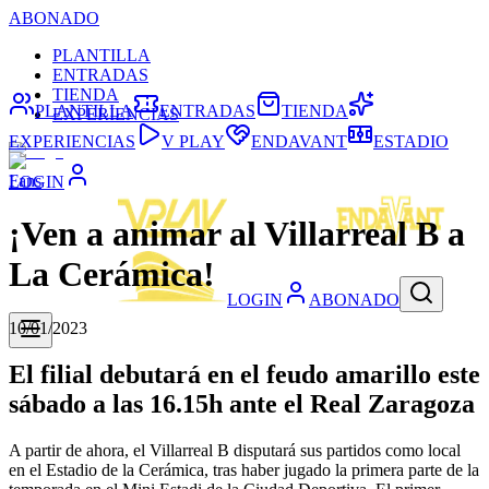
ABONADO
PLANTILLA
ENTRADAS
TIENDA
PLANTILLA
ENTRADAS
TIENDA
EXPERIENCIAS
EXPERIENCIAS
V PLAY
ENDAVANT
ESTADIO
Fans
LOGIN
¡Ven a animar al Villarreal B a
La Cerámica!
LOGIN
ABONADO
10/01/2023
El filial debutará en el feudo amarillo este
sábado a las 16.15h ante el Real Zaragoza
A partir de ahora, el Villarreal B disputará sus partidos como local
en el Estadio de la Cerámica, tras haber jugado la primera parte de la