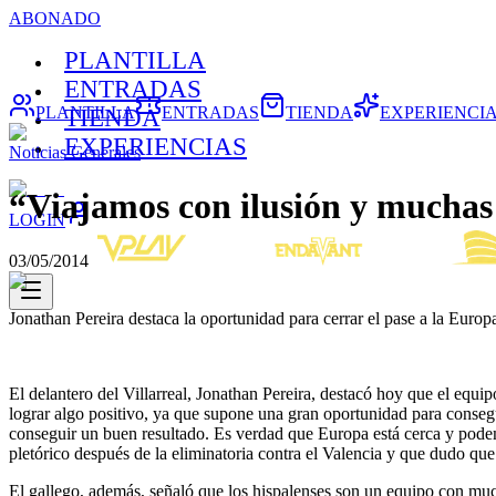
ABONADO
PLANTILLA
ENTRADAS
PLANTILLA
ENTRADAS
TIENDA
EXPERIENCI
TIENDA
EXPERIENCIAS
Noticias Generales
“Viajamos con ilusión y muchas
LOGIN
03/05/2014
Jonathan Pereira destaca la oportunidad para cerrar el pase a la Euro
El delantero del Villarreal, Jonathan Pereira, destacó hoy que el equ
lograr algo positivo, ya que supone una gran oportunidad para conse
conseguir un buen resultado. Es verdad que Europa está cerca y podem
pletórico después de la eliminatoria contra el Valencia y que dudo que
El gallego, además, señaló que los hispalenses son un equipo con muc