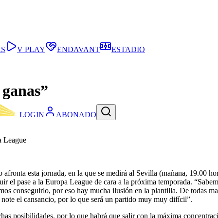
AS
V PLAY
ENDAVANT
ESTADIO
 ganas”
LOGIN
ABONADO
pa League
ipo afronta esta jornada, en la que se medirá al Sevilla (mañana, 19.00 
guir el pase a la Europa League de cara a la próxima temporada. “Sabe
os conseguirlo, por eso hay mucha ilusión en la plantilla. De todas ma
 note el cansancio, por lo que será un partido muy muy difícil”.
has posibilidades, por lo que habrá que salir con la máxima concentrac