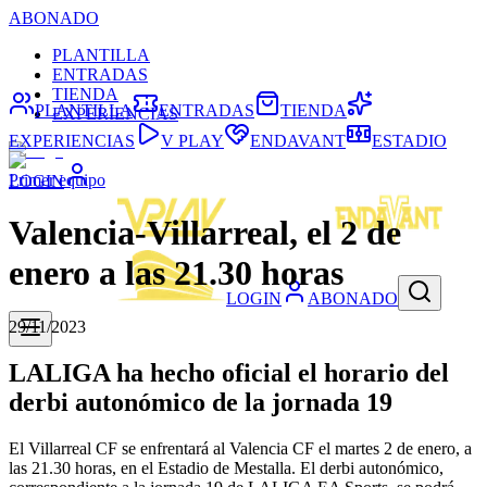
ABONADO
PLANTILLA
ENTRADAS
TIENDA
PLANTILLA
ENTRADAS
TIENDA
EXPERIENCIAS
EXPERIENCIAS
V PLAY
ENDAVANT
ESTADIO
Primer equipo
LOGIN
Valencia-Villarreal, el 2 de
enero a las 21.30 horas
LOGIN
ABONADO
29/11/2023
LALIGA ha hecho oficial el horario del
derbi autonómico de la jornada 19
El Villarreal CF se enfrentará al Valencia CF el martes 2 de enero, a
las 21.30 horas, en el Estadio de Mestalla. El derbi autonómico,