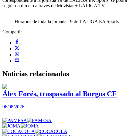
correspondiente a la jornada 19 de LALIGA EA Sports, se podrá
seguir en directo a través de Movistar + LALIGA TV.
Horarios de toda la jornada 19 de LALIGA EA Sports
Compartir.
Noticias
relacionadas
Álex Forés, traspasado al Burgos CF
06/08/2026
0