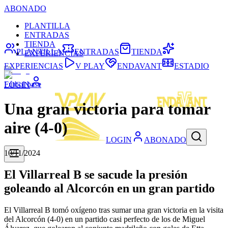
ABONADO
PLANTILLA
ENTRADAS
TIENDA
PLANTILLA
ENTRADAS
TIENDA
EXPERIENCIAS
EXPERIENCIAS
V PLAY
ENDAVANT
ESTADIO
Fútbol base
LOGIN
Una gran victoria para tomar
aire (4-0)
LOGIN
ABONADO
10/11/2024
El Villarreal B se sacude la presión
goleando al Alcorcón en un gran partido
El Villarreal B tomó oxígeno tras sumar una gran victoria en la visita
del Alcorcón (4-0) en un partido casi perfecto de los de Miguel