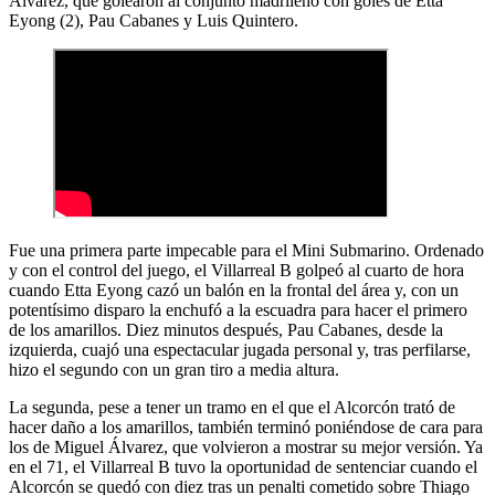
Álvarez, que golearon al conjunto madrileño con goles de Etta
Eyong (2), Pau Cabanes y Luis Quintero.
Fue una primera parte impecable para el Mini Submarino. Ordenado
y con el control del juego, el Villarreal B golpeó al cuarto de hora
cuando Etta Eyong cazó un balón en la frontal del área y, con un
potentísimo disparo la enchufó a la escuadra para hacer el primero
de los amarillos. Diez minutos después, Pau Cabanes, desde la
izquierda, cuajó una espectacular jugada personal y, tras perfilarse,
hizo el segundo con un gran tiro a media altura.
La segunda, pese a tener un tramo en el que el Alcorcón trató de
hacer daño a los amarillos, también terminó poniéndose de cara para
los de Miguel Álvarez, que volvieron a mostrar su mejor versión. Ya
en el 71, el Villarreal B tuvo la oportunidad de sentenciar cuando el
Alcorcón se quedó con diez tras un penalti cometido sobre Thiago