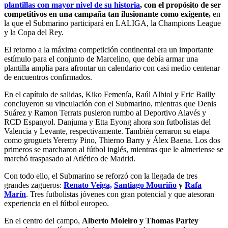
plantillas con mayor nivel de su historia
, con el propósito de ser
competitivos en una campaña tan ilusionante como exigente,
en
la que el Submarino participará en LALIGA, la Champions League
y la Copa del Rey.
El retorno a la máxima competición continental era un importante
estímulo para el conjunto de Marcelino, que debía armar una
plantilla amplia para afrontar un calendario con casi medio centenar
de encuentros confirmados.
En el capítulo de salidas, Kiko Femenía, Raúl Albiol y Eric Bailly
concluyeron su vinculación con el Submarino, mientras que Denis
Suárez y Ramon Terrats pusieron rumbo al Deportivo Alavés y
RCD Espanyol. Danjuma y Etta Eyong ahora son futbolistas del
Valencia y Levante, respectivamente. También cerraron su etapa
como groguets Yeremy Pino, Thierno Barry y Álex Baena. Los dos
primeros se marcharon al fútbol inglés, mientras que le almeriense se
marchó traspasado al Atlético de Madrid.
Con todo ello, el Submarino se reforzó con la llegada de tres
grandes zagueros:
Renato Veiga,
Santiago Mouriño
y
Rafa
Marín
. Tres futbolistas jóvenes con gran potencial y que atesoran
experiencia en el fútbol europeo.
En el centro del campo,
Alberto Moleiro y Thomas Partey