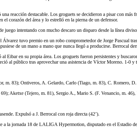
ió una reacción destacable. Los groguets se decidieron a pisar con más f
 el corazón del área y lo estrelló en la pierna de un defensor.
o de juego intentando con mucho descaro un disparo desde la línea divis
uel Álvarez tuvo premio en un robo comprometedor de Jorge Pascual tras
spusiese de un mano a mano que nunca llegó a producirse. Berrocal derri
al Eibar en su propia área. Los groguets fueron persistentes y buscaron 
ió al público tras aprovechar una asistencia de Víctor Moreno. 1-0 y tr
or, m. 83); Ontiveros, A. Gelardo, Carlo (Tiago, m. 83), C. Romero, D. 
. 69); Aketxe (Tejero, m. 81), Sergio A., Mario S. (F. Venancio, m. 46)
ende. Expulsó a J. Berrocal con roja directa (42’).
iente a la jornada 18 de LALIGA Hypermotion, disputado en el Estadio d