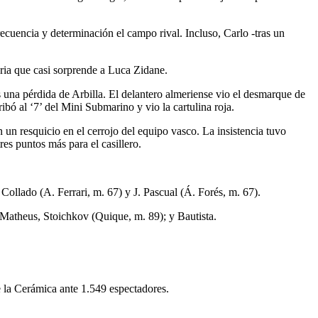
recuencia y determinación el campo rival. Incluso, Carlo -tras un
oria que casi sorprende a Luca Zidane.
 una pérdida de Arbilla. El delantero almeriense vio el desmarque de
bó al ‘7’ del Mini Submarino y vio la cartulina roja.
un resquicio en el cerrojo del equipo vasco. La insistencia tuvo
es puntos más para el casillero.
Collado (A. Ferrari, m. 67) y J. Pascual (Á. Forés, m. 67).
, Matheus, Stoichkov (Quique, m. 89); y Bautista.
e la Cerámica ante 1.549 espectadores.