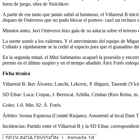
fuera de juego, obra de Stoichkov.
A partir de ese tanto que jamás subió al luminoso, el Villarreal B inic
disparo de Ontiveros que no pudo blocar el portero- cazó un rechace en
Minutos antes, Javi Ontiveros hizo gala de su astucia sobre el terren
La suerte sonríe a los valientes. Y el atrevimiento del equipo de Mig
Collado y rápidamente se la cedió al espacio para que el granadino di
En la segunda mitad, el Mini Submarino acaparó la posesión y encerró 
premio en el último suspiro y en el tiempo añadido Álex Forés enloquec
Ficha técnica
Villarreal B: Iker Álvarez; Lanchi, Lekovic, P. Iñiguez, Tasende (Víct
SD Eibar: Luca; Corpas, J. Berrocal, Arbilla, Cristian (Rios Reina, m
Goles: 1-0. Min. 92: Á. Forés.
Árbitro: Sesma Espinosa (Comité Riojano). Amonestó al local Dani Tas
Incidencias: Partido entre el Villarreal B y la SD Eibar, correspond