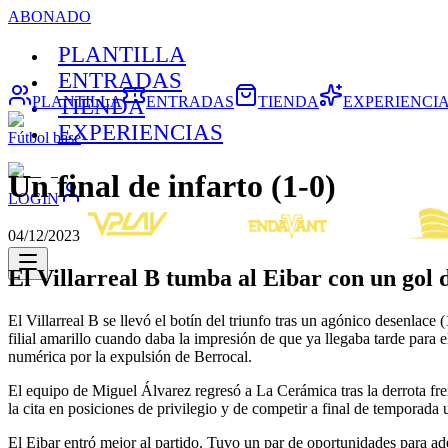
ABONADO
PLANTILLA
ENTRADAS
PLANTILLA
ENTRADAS
TIENDA
EXPERIENCI
TIENDA
EXPERIENCIAS
Fútbol base
Un final de infarto (1-0)
LOGIN
04/12/2023
El Villarreal B tumba al Eibar con un gol 
El Villarreal B se llevó el botín del triunfo tras un agónico desenlace
filial amarillo cuando daba la impresión de que ya llegaba tarde para 
numérica por la expulsión de Berrocal.
El equipo de Miguel Álvarez regresó a La Cerámica tras la derrota fren
la cita en posiciones de privilegio y de competir a final de temporada
El Eibar entró mejor al partido. Tuvo un par de oportunidades para ade