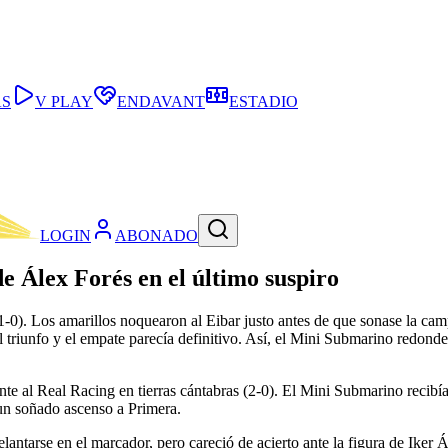
AS
V PLAY
ENDAVANT
ESTADIO
LOGIN
ABONADO
de Álex Forés en el último suspiro
 (1-0). Los amarillos noquearon al Eibar justo antes de que sonase la ca
el triunfo y el empate parecía definitivo. Así, el Mini Submarino redon
te al Real Racing en tierras cántabras (2-0). El Mini Submarino recibía
 un soñado ascenso a Primera.
lantarse en el marcador, pero careció de acierto ante la figura de Iker 