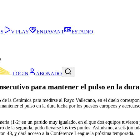
AS
V PLAY
ENDAVANT
ESTADIO
o
LOGIN
ABONADO
onsecutivo para mantener el pulso en la dura
o de la Cerámica para medirse al Rayo Vallecano, en el duelo corresp
ntener el pulso en la dura lucha por los puestos europeos y acercarse a
mería (1-2) en un partido muy igualado, en el que dos equipos tuvieron p
 de la segunda, pudo llevarse los tres puntos. Asimismo, a seis jornad
s con 48, y dará acceso a la Conference League la próxima temporada.