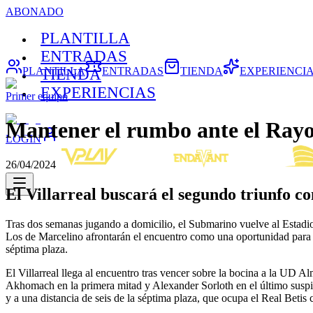
ABONADO
PLANTILLA
ENTRADAS
PLANTILLA
ENTRADAS
TIENDA
EXPERIENCI
TIENDA
EXPERIENCIAS
Primer equipo
Mantener el rumbo ante el Ray
LOGIN
26/04/2024
El Villarreal buscará el segundo triunfo c
Tras dos semanas jugando a domicilio, el Submarino vuelve al Estadi
Los de Marcelino afrontarán el encuentro como una oportunidad para ma
séptima plaza.
El Villarreal llega al encuentro tras vencer sobre la bocina a la UD Al
Akhomach en la primera mitad y Alexander Sorloth en el último suspiro
y a una distancia de seis de la séptima plaza, que ocupa el Real Beti