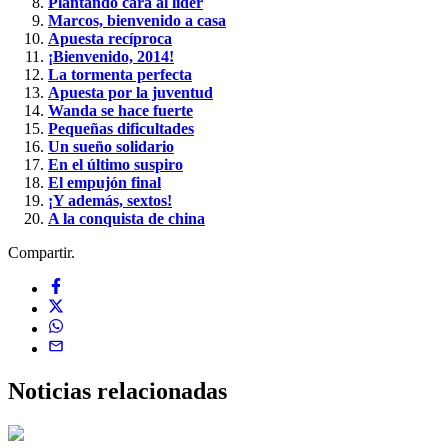
Plantando cara al líder
Marcos, bienvenido a casa
Apuesta recíproca
¡Bienvenido, 2014!
La tormenta perfecta
Apuesta por la juventud
Wanda se hace fuerte
Pequeñas dificultades
Un sueño solidario
En el último suspiro
El empujón final
¡Y además, sextos!
A la conquista de china
Compartir.
Noticias
relacionadas