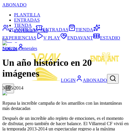
ABONADO
PLANTILLA
ENTRADAS
TIENDA
PLANTILLA
ENTRADAS
TIENDA
EXPERIENCIAS
EXPERIENCIAS
V PLAY
ENDAVANT
ESTADIO
Noticias Generales
LOGIN
Un año histórico en 20
imágenes
LOGIN
ABONADO
30/05/2014
Repasa la increíble campaña de los amarillos con las instantáneas
más destacadas
Después de un increíble año repleto de emociones, es el momento
de disfrutar, pero también de hacer balance. El Villarreal CF vivió en
la temporada 2013-2014 un espectacular regreso a la máxima