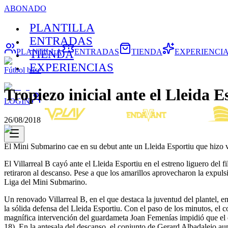
ABONADO
PLANTILLA
ENTRADAS
PLANTILLA
ENTRADAS
TIENDA
EXPERIENCI
TIENDA
EXPERIENCIAS
Fútbol base
Tropiezo inicial ante el Lleida E
LOGIN
26/08/2018
El Mini Submarino cae en su debut ante un Lleida Esportiu que hizo v
El Villarreal B cayó ante el Lleida Esportiu en el estreno liguero del
retiraron al descanso. Pese a que los amarillos aprovecharon la expulsió
Liga del Mini Submarino.
Un renovado Villarreal B, en el que destaca la juventud del plantel, e
la sólida defensa del Lleida Esportiu. Con el paso de los minutos, el
magnífica intervención del guardameta Joan Femenías impidió que el es
18). En la antesala del descanso, el conjunto de Gerard Albadalejo aum