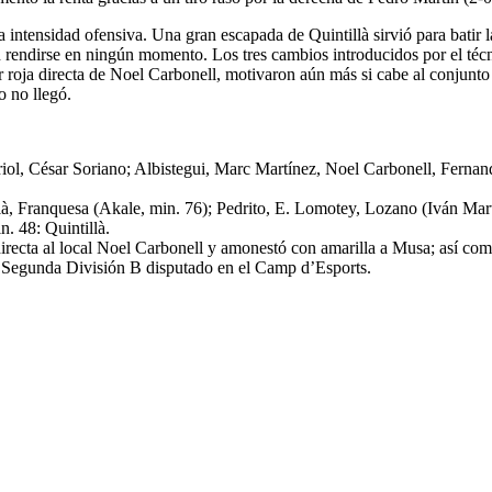
tensidad ofensiva. Una gran escapada de Quintillà sirvió para batir la 
s, sin rendirse en ningún momento. Los tres cambios introducidos por el
or roja directa de Noel Carbonell, motivaron aún más si cabe al conjun
o no llegó.
ol, César Soriano; Albistegui, Marc Martínez, Noel Carbonell, Fern
à, Franquesa (Akale, min. 76); Pedrito, E. Lomotey, Lozano (Iván Mar
. 48: Quintillà.
irecta al local Noel Carbonell y amonestó con amarilla a Musa; así co
a Segunda División B disputado en el Camp d’Esports.