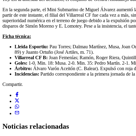
En la segunda parte, el Mini Submarino de Miguel Álvarez aumentó la in
partir de este instante, el filial del Villarreal CF fue cada vez a má
superioridad numérica en el terreno de juego debido a la expulsión p
disparos de Simón Moreno y E. Lomotey. Pese a la insistencia, el tant
Ficha técnica:
Lleida Esportiu:
Pau Torres; Dalmau Martínez, Musa, Joan Ori
89) y Juanto Ortuño (José Artiles, m. 71).
Villarreal CF B:
Joan Femenías; Ramón, Roger Riera, Quintill
Goles:
1-0. Min. 18: Musa. 2-0. Min. 35: Pedro Martín. 2-1. Min
Árbitro:
Álvaro Varón Aceitón (C. Balear). Expulsó con roja d
Incidencias:
Partido correspondiente a la primera jornada de l
Compartir.
Noticias
relacionadas