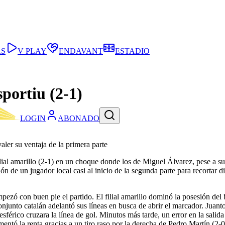
AS
V PLAY
ENDAVANT
ESTADIO
sportiu (2-1)
LOGIN
ABONADO
aler su ventaja de la primera parte
 filial amarillo (2-1) en un choque donde los de Miguel Álvarez, pese a 
n de un jugador local casi al inicio de la segunda parte para recortar di
mpezó con buen pie el partido. El filial amarillo dominó la posesión del 
 conjunto catalán adelantó sus líneas en busca de abrir el marcador. Jua
férico cruzara la línea de gol. Minutos más tarde, un error en la salid
entó la renta gracias a un tiro raso por la derecha de Pedro Martín (2-0