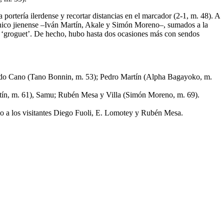
portería ilerdense y recortar distancias en el marcador (2-1, m. 48). A
 técnico jienense –Iván Martín, Akale y Simón Moreno–, sumados a la
to ‘groguet’. De hecho, hubo hasta dos ocasiones más con sendos
ando Cano (Tano Bonnin, m. 53); Pedro Martín (Alpha Bagayoko, m.
tín, m. 61), Samu; Rubén Mesa y Villa (Simón Moreno, m. 69).
mo a los visitantes Diego Fuoli, E. Lomotey y Rubén Mesa.