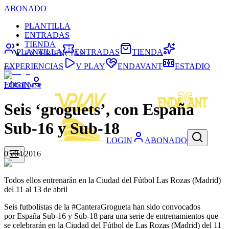
ABONADO
PLANTILLA
ENTRADAS
TIENDA
PLANTILLA
ENTRADAS
TIENDA
EXPERIENCIAS
EXPERIENCIAS
V PLAY
ENDAVANT
ESTADIO
Fútbol base
LOGIN
Seis ‘groguets’, con España
Sub-16 y Sub-18
LOGIN
ABONADO
05/04/2016
Todos ellos entrenarán en la Ciudad del Fútbol Las Rozas (Madrid)
del 11 al 13 de abril
Seis futbolistas de la #CanteraGrogueta han sido convocados
por España Sub-16 y Sub-18 para una serie de entrenamientos que
se celebrarán en la Ciudad del Fútbol de Las Rozas (Madrid) del 11