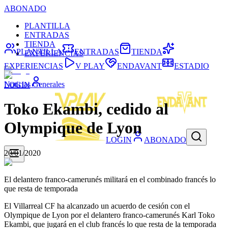
ABONADO
PLANTILLA
ENTRADAS
TIENDA
PLANTILLA
ENTRADAS
TIENDA
EXPERIENCIAS
EXPERIENCIAS
V PLAY
ENDAVANT
ESTADIO
Noticias Generales
LOGIN
Toko Ekambi, cedido al
Olympique de Lyon
LOGIN
ABONADO
20/01/2020
El delantero franco-camerunés militará en el combinado francés lo
que resta de temporada
El Villarreal CF ha alcanzado un acuerdo de cesión con el
Olympique de Lyon por el delantero franco-camerunés Karl Toko
Ekambi, que jugará en el club francés lo que resta de la temporada