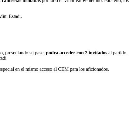
2 camisetas firmadas
por todo el Villarreal Femenino. Para ello, los
Mini Estadi.
o, presentando su pase,
podrá acceder con 2 invitados
al partido.
adi.
 especial en el mismo acceso al CEM para los aficionados.