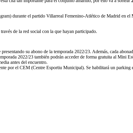
esta cita tan importante para el conjunto amarillo, por ello va a sortear
gram) durante el partido Villarreal Femenino-Atlético de Madrid en el 
través de la red social con la que hayan participado.
 presentando su abono de la temporada 2022/23. Además, cada abonad
emporada 2022/23 también podrán acceder de forma gratuita al Mini Est
media antes del encuentro.
mente por el CEM (Centre Esportiu Municipal). Se habilitará un parking