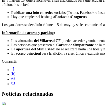
El Villarreal CF quiere incentivar a sus aficionados para que acudan a 
aficionados deberán:
Publicar una foto en redes sociales
(Twitter, Facebook o Insta
Hay que emplear el hashtag
#EndavantGroguetes
Los ganadores se decidirán el lunes 15 de mayo y se les comunicará a 
Información de acceso y parking
:
Los
abonados del Villarreal CF
pueden acceder gratuitamente
Las personas que presenten el
Carnet de Simpatizante
de la t
La
apertura del Mini Estadi
no se realizará hasta una hora y 
El
acceso principal
para la afición va a ser única y exclusiva
Compartir.
Noticias
relacionadas