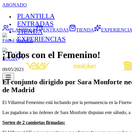
ABONADO
PLANTILLA
ENTRADAS
PLANTILLA
ENTRADAS
TIENDA
EXPERIENCI
TIENDA
EXPERIENCIAS
Fútbol femenino
¡Todos con el Femenino!
LOGIN
09/05/2023
El conjunto dirigido por Sara Monforte nece
de Madrid
El Villarreal Femenino está luchando por la permanencia en la Finetwo
Las jugadoras a las órdenes de Sara Monforte disputan este sábado, a p
Sorteo de 2 camisetas firmadas: