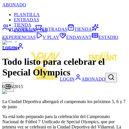
ABONADO
PLANTILLA
ENTRADAS
TIENDA
PLANTILLA
ENTRADAS
TIENDA
EXPERIENCIAS
EXPERIENCIAS
V PLAY
ENDAVANT
ESTADIO
Endavant
LOGIN
Todo listo para celebrar el
Special Olympics
LOGIN
ABONADO
02/06/2015
La Ciudad Deportiva albergará el campeonato los próximos 5, 6 y 7
de junio
Ya está todo preparado para la celebración del Campeonato
Nacional de Fútbol 7 Unificado de Special Olympics, que por
primera vez se celebrará en la Ciudad Deportiva del Villarreal. La