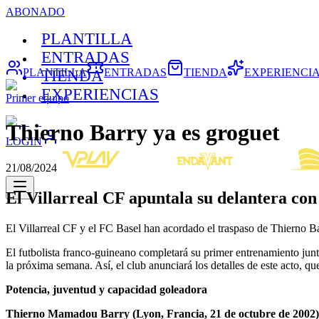
ABONADO
PLANTILLA
ENTRADAS
PLANTILLA
ENTRADAS
TIENDA
EXPERIENCI
TIENDA
EXPERIENCIAS
Primer equipo
Thierno Barry ya es groguet
LOGIN
21/08/2024
El Villarreal CF apuntala su delantera con
El Villarreal CF y el FC Basel han acordado el traspaso de Thierno B
El futbolista franco-guineano completará su primer entrenamiento junt
la próxima semana. Así, el club anunciará los detalles de este acto, q
Potencia, juventud y capacidad goleadora
Thierno Mamadou Barry (Lyon, Francia, 21 de octubre de 2002