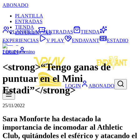
ABONADO
PLANTILLA
ENTRADAS
TIENDA
PLANTILLA
ENTRADAS
TIENDA
EXPERIENCIAS
EXPERIENCIAS
V PLAY
ENDAVANT
ESTADIO
Fútbol femenino
LOGIN
<strong>“Tengo ganas de
puntuar en el Mini
LOGIN
ABONADO
Estadi”</strong>
25/11/2022
Sara Monforte ha destacado la
importancia de incomodar al Athletic
Club, quitándoles el esférico y atacando el