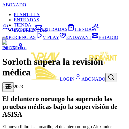
ABONADO
PLANTILLA
ENTRADAS
TIENDA
PLANTILLA
ENTRADAS
TIENDA
EXPERIENCIAS
EXPERIENCIAS
V PLAY
ENDAVANT
ESTADIO
Parte Médico
LOGIN
Sorloth supera la revisión
médica
LOGIN
ABONADO
25/07/2023
El delantero noruego ha superado las
pruebas médicas bajo la supervisión de
ASISA
El nuevo futbolista amarillo, el delantero noruego Alexander