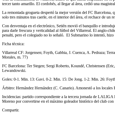
tercer tanto amarillo. El cordobés, al llegar al área, cedió una magis
La remontada grogueta despertó la mejor versión del FC Barcelona, qu
solo tres minutos tras caerle, en el interior del área, el rechace de un
Con desventaja en el electrónico, Setién movió el banquillo e introdu
para darle frescura y verticalidad al fútbol del Villarreal. El anglo-ch
penalti, pero el colegiado no lo señaló. El Submarino lo intentó, hizo 
Ficha técnica:
Villarreal CF: Jorgensen; Foyth, Gabbia, J. Cuenca, A. Pedraza; Terra
Morales, m. 77)
FC Barcelona: Ter Stegen; Sergi Roberto, Koundé, Christensen (Eric
Lewandowski.
Goles: 0-1. Min. 13: Gavi. 0-2. Min. 15: De Jong. 1-2. Min. 26: Foyt
Árbitro: Hernández Hernández (C. Canario). Amonestó a los locales F
Incidencias: partido correspondiente a la tercera jornada de LALIGA
Moreno por convertirse en el máximo goleador histórico del club con 
Compartir.