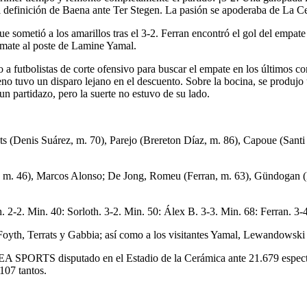
tral definición de Baena ante Ter Stegen. La pasión se apoderaba de La C
e sometió a los amarillos tras el 3-2. Ferran encontró el gol del empat
 remate al poste de Lamine Yamal.
jo a futbolistas de corte ofensivo para buscar el empate en los últimos
ileno tuvo un disparo lejano en el descuento. Sobre la bocina, se produjo 
un partidazo, pero la suerte no estuvo de su lado.
ts (Denis Suárez, m. 70), Parejo (Brereton Díaz, m. 86), Capoue (Santi
, m. 46), Marcos Alonso; De Jong, Romeu (Ferran, m. 63), Gündogan (
h. 2-2. Min. 40: Sorloth. 3-2. Min. 50: Álex B. 3-3. Min. 68: Ferran. 
oyth, Terrats y Gabbia; así como a los visitantes Yamal, Lewandowski 
 EA SPORTS disputado en el Estadio de la Cerámica ante 21.679 espect
107 tantos.