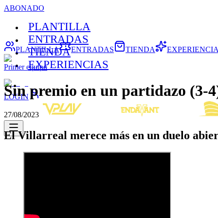
ABONADO
PLANTILLA
ENTRADAS
PLANTILLA
ENTRADAS
TIENDA
EXPERIENCI
TIENDA
EXPERIENCIAS
Primer equipo
Sin premio en un partidazo (3-4
LOGIN
27/08/2023
El Villarreal merece más en un duelo abie