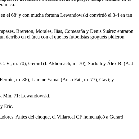
erámica.
e en el 68’ y con mucha fortuna Lewandowski convirtió el 3-4 en tan
 compases. Brereton, Morales, Ilias, Comesaña y Denis Suárez entraron
un derribo en el área con el que los futbolistas groguets pidieron
 C. V., m. 70); Gerard (I. Akhomach, m. 70), Sorloth y Álex B. (A. J.
Fermín, m. 86), Lamine Yamal (Ansu Fati, m. 77), Gavi; y
3-4. Min. 71: Lewandowski.
y Eric.
adores. Antes del choque, el Villarreal CF homenajeó a Gerard