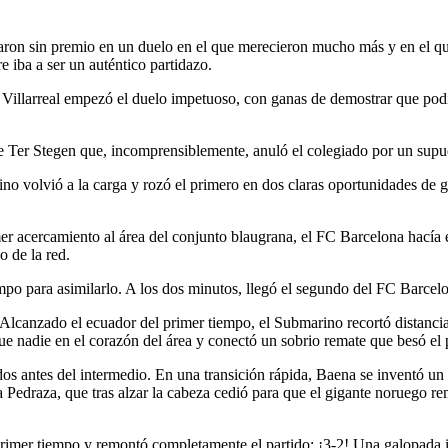
daron sin premio en un duelo en el que merecieron mucho más y en el qu
re iba a ser un auténtico partidazo.
l Villarreal empezó el duelo impetuoso, con ganas de demostrar que po
 Ter Stegen que, incomprensiblemente, anuló el colegiado por un supu
ino volvió a la carga y rozó el primero en dos claras oportunidades de
mer acercamiento al área del conjunto blaugrana, el FC Barcelona hacía e
 de la red.
empo para asimilarlo. A los dos minutos, llegó el segundo del FC Barcel
lcanzado el ecuador del primer tiempo, el Submarino recortó distancias 
 nadie en el corazón del área y conectó un sobrio remate que besó el p
os antes del intermedio. En una transición rápida, Baena se inventó un m
a Pedraza, que tras alzar la cabeza cedió para que el gigante noruego rem
l primer tiempo y remontó completamente el partido: ¡3-2! Una galopada