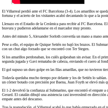
El Villarreal perdió ante el FC Barcelona (3-4). Los amarillos se que
fortuna y el acierto de los visitantes acabó decantando lo que a la post
Llenazo en el Estadio de la Cerámica para recibir al FC Barcelona. E
bravura y pudieron adelantarse en el marcador muy pronto.
Antes del minuto 5, Alexander Sorloth convertía un mano a mano ante
Pese a ello, el equipo de Quique Setién no bajó los brazos. El Submar
con un chut algo forzado que se encontró con Ter Stegen.
Si los amarillos perdonaban, los culés golpeaban sin avisar. En el pri
segunda jugada y Gavi remataba de cabeza, enviando el cuero al fondo
El gol supuso un duro golpe en las filas amarillas, que no tuvieron ti
Todavía quedaba mucho tiempo por delante y los de Setién lo sabían. A
un córner botado con precisión por Baena, Juan Foyth se elevó más que
El 1-2 devolvió la confianza al Submarino, que encontró el empate a d
Gerard. El catalán dibujó una asistencia casi inverosímil en dirección 
empate antes del descanso.
Tras la reanudación, el Villarreal acabó lo que había empezado en e