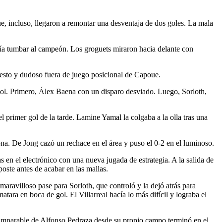
e, incluso, llegaron a remontar una desventaja de dos goles. La mala
día tumbar al campeón. Los groguets miraron hacia delante con
esto y dudoso fuera de juego posicional de Capoue.
 gol. Primero, Álex Baena con un disparo desviado. Luego, Sorloth,
l primer gol de la tarde. Lamine Yamal la colgaba a la olla tras una
ona. De Jong cazó un rechace en el área y puso el 0-2 en el luminoso.
en el electrónico con una nueva jugada de estrategia. A la salida de
oste antes de acabar en las mallas.
aravilloso pase para Sorloth, que controló y la dejó atrás para
atara en boca de gol. El Villarreal hacía lo más difícil y lograba el
 imparable de Alfonso Pedraza desde su propio campo terminó en el