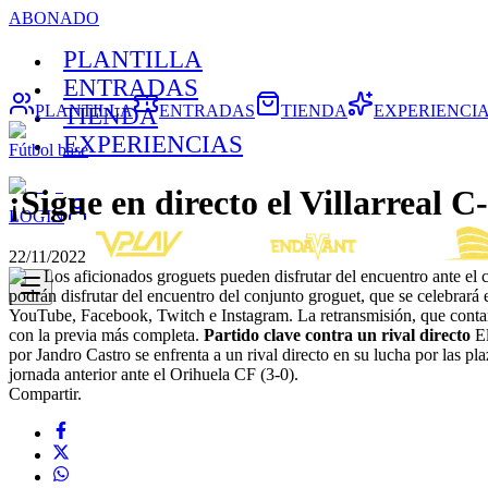
ABONADO
PLANTILLA
ENTRADAS
PLANTILLA
ENTRADAS
TIENDA
EXPERIENCI
TIENDA
EXPERIENCIAS
Fútbol base
¡Sigue en directo el Villarreal C
LOGIN
22/11/2022
Los aficionados groguets pueden disfrutar del encuentro ante el
podrán disfrutar del encuentro del conjunto groguet, que se celebrará e
YouTube, Facebook, Twitch e Instagram. La retransmisión, que contará 
con la previa más completa.
Partido clave contra un rival directo
El
por Jandro Castro se enfrenta a un rival directo en su lucha por las pl
jornada anterior ante el Orihuela CF (3-0).
Compartir.