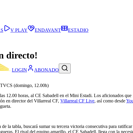
AS
V PLAY
ENDAVANT
ESTADIO
n directo!
LOGIN
ABONADO
e y TVCS (domingo, 12.00h)
 las 12.00 horas, al CE Sabadell en el Mini Estadi. Los aficionados que 
ón en director del Villarreal CF,
Villarreal CF Live
, así como desde
Yo
ogueta.
n de la tabla, buscará sumar su tercera victoria consecutiva para ratifi
igueras. El rival del equipo amarillo, el CE Sabadell, llega con la nec