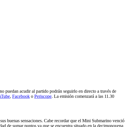
no puedan acudir al partido podrán seguirlo en directo a través de
uTube
,
Facebook
o
Periscope
. La emisión comenzará a las 11.30
car sus buenas sensaciones. Cabe recordar que el Mini Submarino venció
esidad de sumar puntos ya que se encuentra situado en la decimonovena