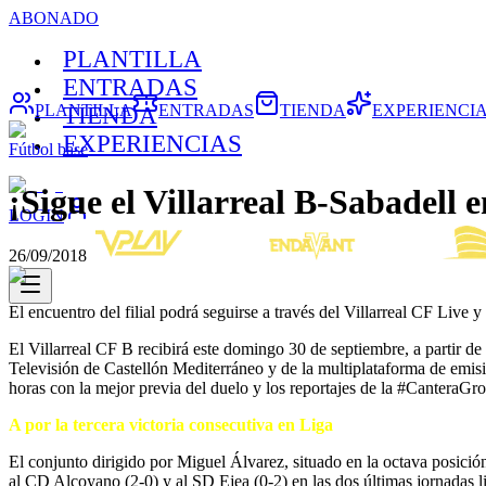
ABONADO
PLANTILLA
ENTRADAS
PLANTILLA
ENTRADAS
TIENDA
EXPERIENCI
TIENDA
EXPERIENCIAS
Fútbol base
¡Sigue el Villarreal B-Sabadell e
LOGIN
26/09/2018
El encuentro del filial podrá seguirse a través del Villarreal CF Liv
El Villarreal CF B recibirá este domingo 30 de septiembre, a partir de
Televisión de Castellón Mediterráneo y de la multiplataforma de emisi
horas con la mejor previa del duelo y los reportajes de la #CanteraGr
A por la tercera victoria consecutiva en Liga
El conjunto dirigido por Miguel Álvarez, situado en la octava posició
al CD Alcoyano (2-0) y al SD Ejea (0-2) en las dos últimas jornadas l