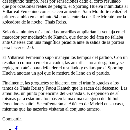
del segundo tiempo. Más por sensaciones dado el corto resultado
que por ocasiones reales de peligro, el Sporting Huelva intimidaba al
Villarreal Femenino con sus acercamientos. Sara Monforte realizó el
primer cambio en el minuto 54 con la entrada de Tere Morató por la
goleadora de la noche, Thaís Reiss.
Solo dos minutos más tarde las amarillas ampliarían la ventaja en el
marcador por mediación de Kanteh, que dentro del área no fallaba
ante Chelsea con una magnífica picadita ante la salida de la portera
para hacer el 2-0.
El Villarreal Femenino supo manejar los tiempos del partido. Con un
resultado cómodo en el marcador, las amarillas no arriesgaban y se
replegaron atrás para defender el resultado y evitar que el Sporting
Huelva anotara un gol que le metiera de lleno en el partido.
Finalmente, las groguetes se hicieron con el triunfo gracias a los
tantos de Thaís Reiss y Fatou Kanteh que le sacan del descenso. Las
amarillas, un punto por encima del Granada CF, dependen de sí
mismas para estar un año más en la máxima categoría del fútbol
femenino español. Se enfrentarán al Atlético de Madrid en su casa,
mientras que las nazaríes visitarán al conjunto armero.
Compartir.