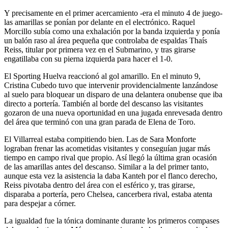
Y precisamente en el primer acercamiento -era el minuto 4 de juego-
las amarillas se ponían por delante en el electrónico. Raquel
Morcillo subía como una exhalación por la banda izquierda y ponía
un balón raso al área pequeña que controlaba de espaldas Thaís
Reiss, titular por primera vez en el Submarino, y tras girarse
engatillaba con su pierna izquierda para hacer el 1-0.
El Sporting Huelva reaccionó al gol amarillo. En el minuto 9,
Cristina Cubedo tuvo que intervenir providencialmente lanzándose
al suelo para bloquear un disparo de una delantera onubense que iba
directo a portería. También al borde del descanso las visitantes
gozaron de una nueva oportunidad en una jugada enrevesada dentro
del área que terminó con una gran parada de Elena de Toro.
El Villarreal estaba compitiendo bien. Las de Sara Monforte
lograban frenar las acometidas visitantes y conseguían jugar más
tiempo en campo rival que propio. Así llegó la última gran ocasión
de las amarillas antes del descanso. Similar a la del primer tanto,
aunque esta vez la asistencia la daba Kanteh por el flanco derecho,
Reiss pivotaba dentro del área con el esférico y, tras girarse,
disparaba a portería, pero Chelsea, cancerbera rival, estaba atenta
para despejar a córner.
La igualdad fue la tónica dominante durante los primeros compases