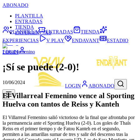
ABONADO
PLANTILLA
ENTRADAS
TIENDA
PLANTILLA
ENTRADAS
TIENDA
EXPERIENCIAS
EXPERIENCIAS
V PLAY
ENDAVANT
ESTADIO
Fútbol femenino
LOGIN
¡Sí se puede (2-0)!
10/06/2024
LOGIN
ABONADO
El Villarreal Femenino vence al Sporting
Huelva con tantos de Reiss y Kanteh
El Villarreal Femenino salió victorioso de la final que afrontaba por
la permanencia ante el Sporting Huelva (2-0). Los goles de Thaís
Reiss en el primer tiempo y de Fatou Kanteh en el segundo,
permiten a las amarillas sumar de tres y salir del descenso tras la
derrota del Granada ante el Levante UD. Las de Sara Monforte, un