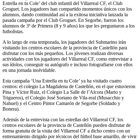
Estrella en tu Cole’ del club infantil del Villarreal CF, el Club
Groguet. Los jugadores han compartido momentos únicos con los
alumnos, dando continuidad así a la exitosa iniciativa lanzada la
pasada campaña por el Club Groguet. En Segorbe, fueron los
alumnos de 3º de Primera (8 y 9 años) los que les preguntaron a los
futbolistas.
A lo largo de esta temporada, los jugadores del Submarino irán
visitando los centros escolares de la provincia de Castellón para
disfrutar con los más pequeños. Los jóvenes realizan diversas
actividades con los jugadores del Villarreal CF, como entrevistar a
sus ídolos, conseguir su autógrafo e incluso fotografiarse con ellos
en una jornada inolvidable.
Esta campaña ‘Una Estrella en tu Cole’ ya ha visitado cuatro
centros: el colegio La Magdalena de Castellón, en el que estuvieron
Pina y Víctor Ruiz, el Colegio La Salle de l’Alcora (Mario y
Trigueros), el Colegio José Soriano de Vila-real (Musacchio y
Nahuel) y el Centro Pintor Camarón de Segorbe (Soldado y
Bonera).
Además de la entrevista con las estrellas del Villarreal CF, los
centros escolares de la provincia de Castellón pueden disfrutar de
forma gratuita de la visita del Villarreal CF a dicho centro con un
entrenamiento dirigido por técnicos del fútbol base amarillo, de vivir