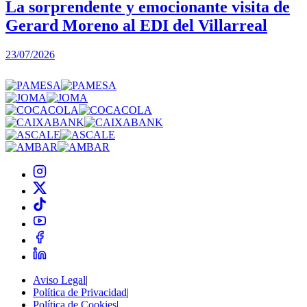
La sorprendente y emocionante visita de
Gerard Moreno al EDI del Villarreal
2
23/07/2026
Aviso Legal
|
Política de Privacidad
|
Política de Cookies
|