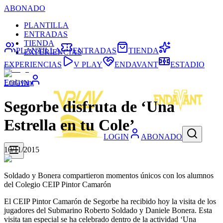
ABONADO
PLANTILLA
ENTRADAS
TIENDA
PLANTILLA
ENTRADAS
TIENDA
EXPERIENCIAS
EXPERIENCIAS
V PLAY
ENDAVANT
ESTADIO
Endavant
LOGIN
Segorbe disfruta de ‘Una
Estrella en tu Cole’
LOGIN
ABONADO
10/11/2015
Soldado y Bonera compartieron momentos únicos con los alumnos
del Colegio CEIP Pintor Camarón
El CEIP Pintor Camarón de Segorbe ha recibido hoy la visita de los
jugadores del Submarino Roberto Soldado y Daniele Bonera. Esta
visita tan especial se ha celebrado dentro de la actividad ‘Una