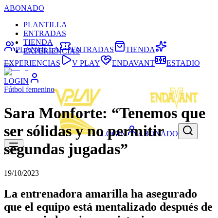
ABONADO
PLANTILLA
ENTRADAS
TIENDA
PLANTILLA
ENTRADAS
TIENDA
EXPERIENCIAS
EXPERIENCIAS
V PLAY
ENDAVANT
ESTADIO
LOGIN
Fútbol femenino
Sara Monforte: “Tenemos que
ser sólidas y no permitir
LOGIN
ABONADO
segundas jugadas”
19/10/2023
La entrenadora amarilla ha asegurado
que el equipo está mentalizado después de