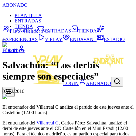
ABONADO
PLANTILLA
ENTRADAS
TIENDA
PLANTILLA
ENTRADAS
TIENDA
EXPERIENCIAS
EXPERIENCIAS
V PLAY
ENDAVANT
ESTADIO
Fútbol base
LOGIN
Salvachúa: “Los derbis
siempre son especiales”
LOGIN
ABONADO
07/12/2016
El entrenador del Villarreal C analiza el partido de este jueves ante el
Castellón (12.00 horas)
El entrenador del
Villarreal C
, Carlos Pérez Salvachúa, analizó el
derbi de este jueves ante el CD Castellón en el Mini Estadi (12.00
horas). Para el técnico madrileño, es un partido especial para todos: