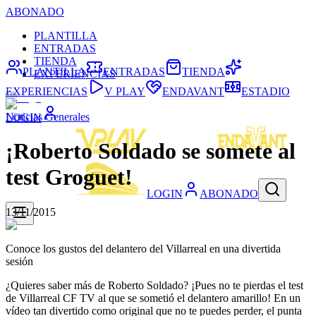
ABONADO
PLANTILLA
ENTRADAS
TIENDA
PLANTILLA
ENTRADAS
TIENDA
EXPERIENCIAS
EXPERIENCIAS
V PLAY
ENDAVANT
ESTADIO
Noticias Generales
LOGIN
¡Roberto Soldado se somete al
test Groguet!
LOGIN
ABONADO
13/11/2015
Conoce los gustos del delantero del Villarreal en una divertida
sesión
¿Quieres saber más de Roberto Soldado? ¡Pues no te pierdas el test
de Villarreal CF TV al que se sometió el delantero amarillo! En un
vídeo tan divertido como original que no te puedes perder, el punta