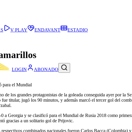
AS
V PLAY
ENDAVANT
ESTADIO
amarillos
LOGIN
ABONADO
 para el Mundial
no de los grandes protagonistas de la goleada conseguida ayer por la S
lo fue titular, jugó los 90 minutos, y además marcó el tercer gol del co
rzabal.
-0 a Georgia y se clasificó para el Mundial de Rusia 2018 como primera
tó gracias a un solitario gol de Prijovic.
us respectivos combinados nacionales fueron Carlos Bacca (Colombia) y