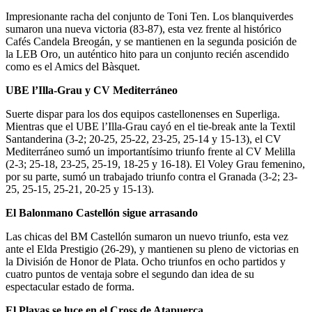
Impresionante racha del conjunto de Toni Ten. Los blanquiverdes
sumaron una nueva victoria (83-87), esta vez frente al histórico
Cafés Candela Breogán, y se mantienen en la segunda posición de
la LEB Oro, un auténtico hito para un conjunto recién ascendido
como es el Amics del Bàsquet.
UBE l’Illa-Grau y CV Mediterráneo
Suerte dispar para los dos equipos castellonenses en Superliga.
Mientras que el UBE l’Illa-Grau cayó en el tie-break ante la Textil
Santanderina (3-2; 20-25, 25-22, 23-25, 25-14 y 15-13), el CV
Mediterráneo sumó un importantísimo triunfo frente al CV Melilla
(2-3; 25-18, 23-25, 25-19, 18-25 y 16-18). El Voley Grau femenino,
por su parte, sumó un trabajado triunfo contra el Granada (3-2; 23-
25, 25-15, 25-21, 20-25 y 15-13).
El Balonmano Castellón sigue arrasando
Las chicas del BM Castellón sumaron un nuevo triunfo, esta vez
ante el Elda Prestigio (26-29), y mantienen su pleno de victorias en
la División de Honor de Plata. Ocho triunfos en ocho partidos y
cuatro puntos de ventaja sobre el segundo dan idea de su
espectacular estado de forma.
El Playas se luce en el Cross de Atapuerca