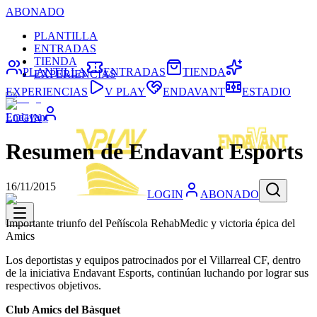
ABONADO
PLANTILLA
ENTRADAS
TIENDA
PLANTILLA
ENTRADAS
TIENDA
EXPERIENCIAS
EXPERIENCIAS
V PLAY
ENDAVANT
ESTADIO
Endavant
LOGIN
Resumen de Endavant Esports
16/11/2015
LOGIN
ABONADO
Importante triunfo del Peñíscola RehabMedic y victoria épica del
Amics
Los deportistas y equipos patrocinados por el Villarreal CF, dentro
de la iniciativa Endavant Esports, continúan luchando por lograr sus
respectivos objetivos.
Club Amics del Bàsquet