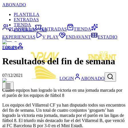
ABONADO
PLANTILLA
ENTRADAS
TIENDA
PLANTILLA
ENTRADAS
TIENDA
EXPERIENCIAS
EXPERIENCIAS
V PLAY
ENDAVANT
ESTADIO
Fútbol base
LOGIN
Resultados del fin de semana
07/12/2021
LOGIN
ABONADO
Cuatro equipos han logrado la victoria en una jornada marcada por
el parón de los equipos de fútbol 8
Los equipos del Villarreal CF ya han disputado todos sus encuentros
del fin de semana. Un total de cuatro conjuntos ‘groguets’ han
logrado la victoria esta jornada, marcada por el parón en las ligas de
fútbol 8. El triunfo más destacado fue el del Villarreal B, que venció
al FC Barcelona B por 3-0 en el Mini Estadi.