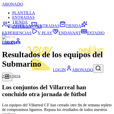
ABONADO
PLANTILLA
ENTRADAS
TIENDA
PLANTILLA
ENTRADAS
TIENDA
EXPERIENCIAS
EXPERIENCIAS
V PLAY
ENDAVANT
ESTADIO
Fútbol base
LOGIN
Resultados de los equipos del
Submarino
LOGIN
ABONADO
22/01/2024
Los conjuntos del Villarreal han
concluido otra jornada de fútbol
Los equipos del Villarreal CF han cerrado otro fin de semana repleto
de compromisos ligueros. Repasa los resultados de todos nuestros