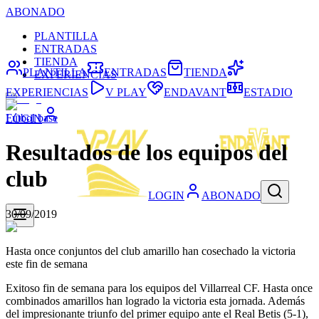
ABONADO
PLANTILLA
ENTRADAS
TIENDA
PLANTILLA
ENTRADAS
TIENDA
EXPERIENCIAS
EXPERIENCIAS
V PLAY
ENDAVANT
ESTADIO
Fútbol base
LOGIN
Resultados de los equipos del
club
LOGIN
ABONADO
30/09/2019
Hasta once conjuntos del club amarillo han cosechado la victoria
este fin de semana
Exitoso fin de semana para los equipos del Villarreal CF. Hasta once
combinados amarillos han logrado la victoria esta jornada. Además
del impresionante triunfo del primer equipo ante el Real Betis (5-1),