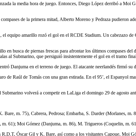
canzada la media hora de juego. Entonces, Diego López derribó a Moi G
 compases de la primera mitad, Alberto Moreno y Pedraza pudieron adela
62, el equipo amarillo rozó el gol en el RCDE Stadium. Un cabezazo d
lo en busca de piernas frescas para afrontar los últimos compases del 
as al Submarino, que persiguió insistentemente el gol en el tramo final
 entró Danjuma en el terreno de juego. El atacante neerlandés firmó su
paro de Raúl de Tomás con una gran estirada. En el 95’, el Espanyol ma
. El Submarino volverá a competir en LaLiga el domingo 29 de agosto an
 Bare, m. 75), Cabrera, Pedrosa; Embarba, S. Darder (Morlanes, m. 
n, m. 61); Moi Gómez (Danjuma, m. 86), M. Trigueros (Coquelin, m. 61
 R.D.T, Óscar Gil y K. Bare, así como a los visitantes Capoue, Moi 