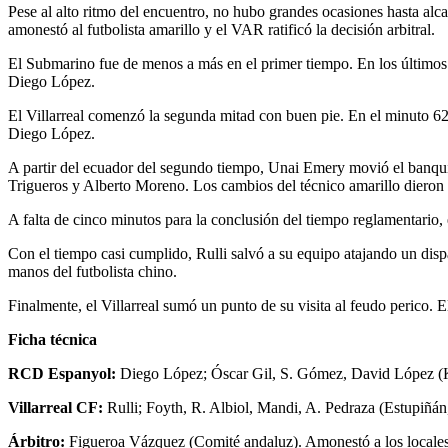
Pese al alto ritmo del encuentro, no hubo grandes ocasiones hasta al
amonestó al futbolista amarillo y el VAR ratificó la decisión arbitral.
El Submarino fue de menos a más en el primer tiempo. En los últimos
Diego López.
El Villarreal comenzó la segunda mitad con buen pie. En el minuto 
Diego López.
A partir del ecuador del segundo tiempo, Unai Emery movió el banquil
Trigueros y Alberto Moreno. Los cambios del técnico amarillo dieron al
A falta de cinco minutos para la conclusión del tiempo reglamentario,
Con el tiempo casi cumplido, Rulli salvó a su equipo atajando un dis
manos del futbolista chino.
Finalmente, el Villarreal sumó un punto de su visita al feudo perico
Ficha técnica
RCD Espanyol:
Diego López; Óscar Gil, S. Gómez, David López (K.
Villarreal CF:
Rulli; Foyth, R. Albiol, Mandi, A. Pedraza (Estupiñá
Árbitro:
Figueroa Vázquez (Comité andaluz). Amonestó a los locales