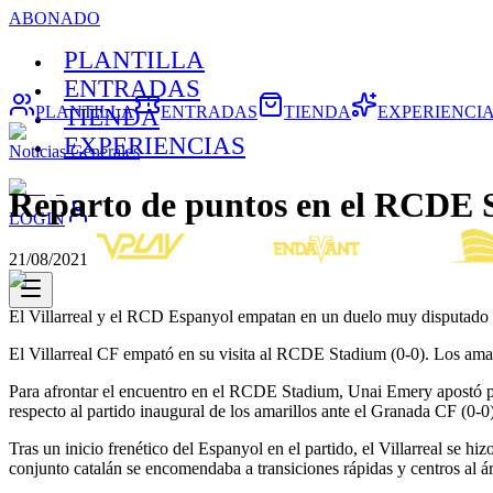
ABONADO
PLANTILLA
ENTRADAS
PLANTILLA
ENTRADAS
TIENDA
EXPERIENCI
TIENDA
EXPERIENCIAS
Noticias Generales
Reparto de puntos en el RCDE 
LOGIN
21/08/2021
El Villarreal y el RCD Espanyol empatan en un duelo muy disputado 
El Villarreal CF empató en su visita al RCDE Stadium (0-0). Los am
Para afrontar el encuentro en el RCDE Stadium, Unai Emery apostó po
respecto al partido inaugural de los amarillos ante el Granada CF (0-0)
Tras un inicio frenético del Espanyol en el partido, el Villarreal se h
conjunto catalán se encomendaba a transiciones rápidas y centros al ár