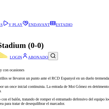
AS
V PLAY
ENDAVANT
ESTADIO
Stadium (0-0)
LOGIN
ABONADO
y con ocasiones
arillos se llevaron un punto ante el RCD Espanyol en un duelo tremen
r un once inicial continuista. La entrada de Moi Gómez en detrimento 
.
izo con el balón, tratando de romper el entramado defensivo del equipo l
ea para tratar de desequilibrar el marcador.