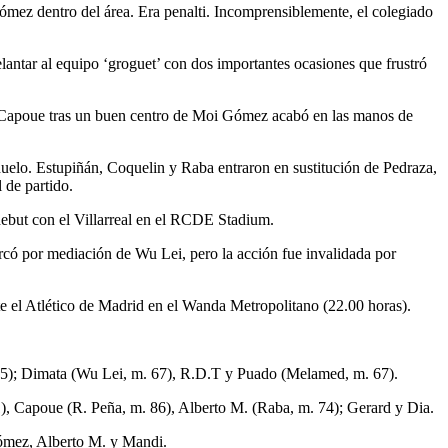
ómez dentro del área. Era penalti. Incomprensiblemente, el colegiado
ntar al equipo ‘groguet’ con dos importantes ocasiones que frustró
e Capoue tras un buen centro de Moi Gómez acabó en las manos de
duelo. Estupiñán, Coquelin y Raba entraron en sustitución de Pedraza,
 de partido.
 debut con el Villarreal en el RCDE Stadium.
rcó por mediación de Wu Lei, pero la acción fue invalidada por
te el Atlético de Madrid en el Wanda Metropolitano (22.00 horas).
85); Dimata (Wu Lei, m. 67), R.D.T y Puado (Melamed, m. 67).
), Capoue (R. Peña, m. 86), Alberto M. (Raba, m. 74); Gerard y Dia.
Gómez, Alberto M. y Mandi.