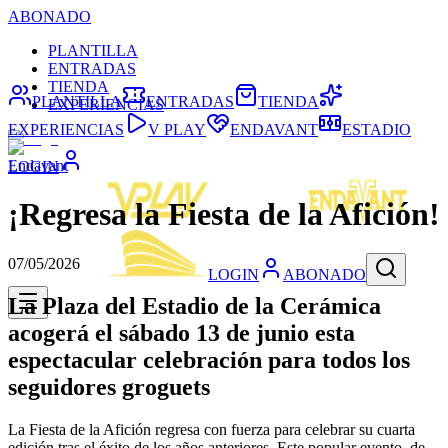
ABONADO
PLANTILLA
ENTRADAS
TIENDA
PLANTILLA
ENTRADAS
TIENDA
EXPERIENCIAS
EXPERIENCIAS
V PLAY
ENDAVANT
ESTADIO
Endavant
LOGIN
¡Regresa la Fiesta de la Afición!
07/05/2026
LOGIN
ABONADO
La Plaza del Estadio de la Cerámica
acogerá el sábado 13 de junio esta
espectacular celebración para todos los
seguidores groguets
La Fiesta de la Afición regresa con fuerza para celebrar su cuarta
edición tras el éxito de los años anteriores. Este popular evento, de