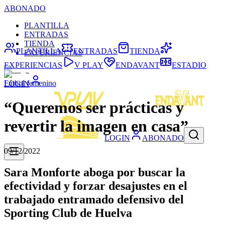
ABONADO
PLANTILLA
ENTRADAS
TIENDA
PLANTILLA
ENTRADAS
TIENDA
EXPERIENCIAS
EXPERIENCIAS
V PLAY
ENDAVANT
ESTADIO
Fútbol femenino
LOGIN
“Queremos ser prácticas y
revertir la imagen en casa”
LOGIN
ABONADO
09/12/2022
Sara Monforte aboga por buscar la
efectividad y forzar desajustes en el
trabajado entramado defensivo del
Sporting Club de Huelva