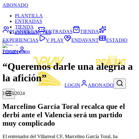
ABONADO
PLANTILLA
ENTRADAS
TIENDA
PLANTILLA
ENTRADAS
TIENDA
EXPERIENCIAS
EXPERIENCIAS
V PLAY
ENDAVANT
ESTADIO
Primer equipo
LOGIN
“Queremos darle una alegría a
la afición”
LOGIN
ABONADO
16/03/2024
Marcelino García Toral recalca que el
derbi ante el Valencia será un partido
muy complicado
El entrenador del Villarreal CF, Marcelino García Toral, ha