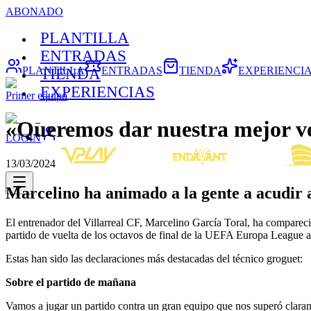
ABONADO
PLANTILLA
ENTRADAS
PLANTILLA
ENTRADAS
TIENDA
EXPERIENCI
TIENDA
EXPERIENCIAS
Primer equipo
«Queremos dar nuestra mejor vers
LOGIN
13/03/2024
Marcelino ha animado a la gente a acudir al
El entrenador del Villarreal CF, Marcelino García Toral, ha compareci
partido de vuelta de los octavos de final de la UEFA Europa League a
Estas han sido las declaraciones más destacadas del técnico groguet:
Sobre el partido de mañana
Vamos a jugar un partido contra un gran equipo que nos superó clara