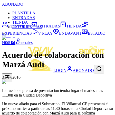
ABONADO
PLANTILLA
ENTRADAS
TIENDA
PLANTILLA
ENTRADAS
TIENDA
EXPERIENCIAS
EXPERIENCIAS
V PLAY
ENDAVANT
ESTADIO
Noticias Generales
LOGIN
Acuerdo de colaboración con
Marzá Audi
LOGIN
ABONADO
31/07/2016
La rueda de prensa de presentación tendrá lugar el martes a las
11.30h en la Ciudad Deportiva
Un nuevo aliado para el Submarino. El Villarreal CF presentará el
próximo martes a partir de las 11.30 horas en la Ciudad Deportiva su
acuerdo de colaboración con Marzá Audi para la próxima