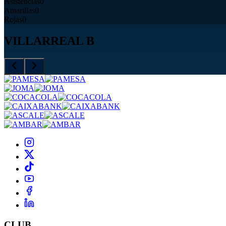
Asistencias
0
Amarillas
0
Rojas
0
VILLARREAL B
CLUB