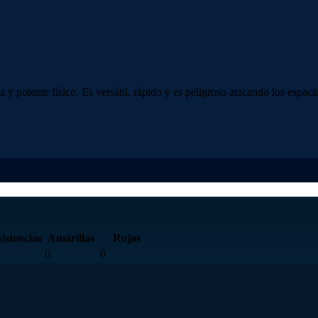
y potente físico. Es versátil, rápido y es peligroso atacando los espaci
istencias
Amarillas
Rojas
0
0