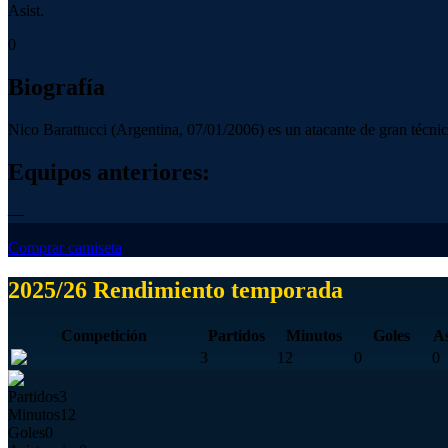
Asist.
0
Biografía
Nico Barattucci (Argentina, 07/01/2006) es un atacante de gran técnica 
Equipos anteriores:
—
Comprar camiseta
2025/26 Rendimiento temporada
Competición
Partidos
Minutos
Goles
As
3
12
0
0
Partidos
3
Minutos
12
Goles
0