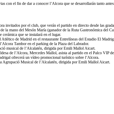
vias con el fin de dar a conocer l’Alcora que se desarrollarán tanto ant
a invitados por el club, que verán el partido en directo desde las grad
a, de la mano del Mesón María (ganador de la Ruta Gastronómica del Car
 cerámica que se instalará en el lugar.
el Atlético de Madrid en el restaurante Entrelíneas del Estadio El Madri
l’Alcora Tambor en el parking de la Plaza del Labrador.
ió musical de l’Alcalatén, dirigida por Emili Mallol Aicart.
desa de l’Alcora, Mercedes Mallol, asista al partido en el Palco VIP d
rigal ofrecerá un vídeo promocional turístico sobre l’Alcora.
a Agrupació Musical de l’Alcalatén, dirigida por Emili Mallol Aicart.