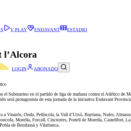
AS
V PLAY
ENDAVANT
ESTADIO
 l’Alcora
LOGIN
ABONADO
tico
on el Submarino en el partido de liga de mañana contra el Atlético de M
latén será protagonista de esta jornada de la iniciativa Endavant Provin
r ya a Vinaròs, Onda, Peñíscola, la Vall d’Uixó, Burriana, Nules, Almass
ncofa, Morella, Forcall, Cinctorres, Portell de Morella, Castellfort, La
 Pobla de Benifassà y Vilafranca.