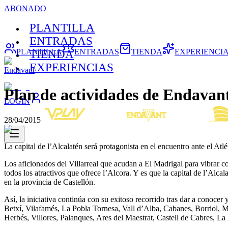
ABONADO
PLANTILLA
ENTRADAS
PLANTILLA
ENTRADAS
TIENDA
EXPERIENCI
TIENDA
EXPERIENCIAS
Endavant
Plan de actividades de Endavant
LOGIN
28/04/2015
La capital de l’Alcalatén será protagonista en el encuentro ante el Atlé
Los aficionados del Villarreal que acudan a El Madrigal para vibrar c
todos los atractivos que ofrece l’Alcora. Y es que la capital de l’Alca
en la provincia de Castellón.
Así, la iniciativa continúa con su exitoso recorrido tras dar a conoce
Betxí, Vilafamés, La Pobla Tornesa, Vall d’Alba, Cabanes, Borriol, Mo
Herbés, Villores, Palanques, Ares del Maestrat, Castell de Cabres, La