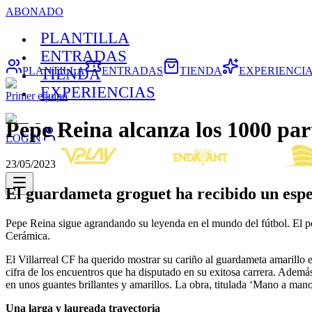
ABONADO
PLANTILLA
ENTRADAS
PLANTILLA
ENTRADAS
TIENDA
EXPERIENCI
TIENDA
EXPERIENCIAS
Primer equipo
Pepe Reina alcanza los 1000 par
LOGIN
23/05/2023
El guardameta groguet ha recibido un espe
Pepe Reina sigue agrandando su leyenda en el mundo del fútbol. El po
Cerámica.
El Villarreal CF ha querido mostrar su cariño al guardameta amarillo e
cifra de los encuentros que ha disputado en su exitosa carrera. Ademá
en unos guantes brillantes y amarillos. La obra, titulada ‘Mano a mano’
Una larga y laureada trayectoria