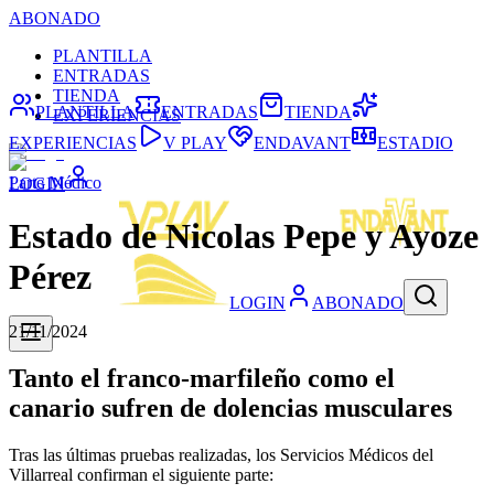
ABONADO
PLANTILLA
ENTRADAS
TIENDA
PLANTILLA
ENTRADAS
TIENDA
EXPERIENCIAS
EXPERIENCIAS
V PLAY
ENDAVANT
ESTADIO
Parte Médico
LOGIN
Estado de Nicolas Pepe y Ayoze
Pérez
LOGIN
ABONADO
21/11/2024
Tanto el franco-marfileño como el
canario sufren de dolencias musculares
Tras las últimas pruebas realizadas, los Servicios Médicos del
Villarreal confirman el siguiente parte: