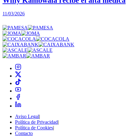
Willy Kambwala recibe el alta médica
11/03/2026
2
Aviso Legal
|
Política de Privacidad
|
Política de Cookies
|
Contacto