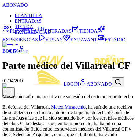
ABONADO
PLANTILLA
ENTRADAS
TIENDA
PLANTILLA
ENTRADAS
TIENDA
EXPERIENCIAS
EXPERIENCIAS
V PLAY
ENDAVANT
ESTADIO
Parte Médico
LOGIN
Parte médico del Villarreal CF
01/04/2016
LOGIN
ABONADO
Musacchio sufre una recidiva de su lesión del recto anterior derecho
El defensa del Villarreal,
Mateo Musacchio
, ha sufrido una recidiva
de su dolencia en el recto anterior de la pierna derecha después de
las pruebas a las que ha sido sometido hoy por los servicios médicos
del club. Cabe destacar que, en todo momento, ha habido una
comunicación fluida entre los servicios médicos del Villarreal CF y
de la Selección Argentina, con la que el futbolista ha estado