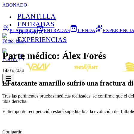
ABONADO
PLANTILLA
ENTRADAS
PLANTILLA
ENTRADAS
TIENDA
EXPERIENCI
TIENDA
EXPERIENCIAS
Fútbol base
Parte médico: Álex Forés
LOGIN
14/05/2024
El atacante amarillo sufrió una fractura di
Tras las pertinentes pruebas médicas realizadas, se confirma que el de
tibia derecha.
El tiempo de recuperación estará supeditado a la evolución del futbol
Compartir.