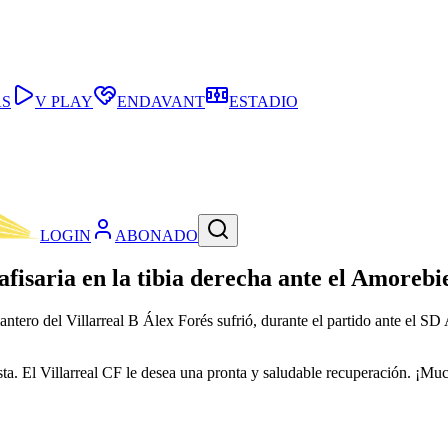
AS
V PLAY
ENDAVANT
ESTADIO
LOGIN
ABONADO
afisaria en la tibia derecha ante el Amorebi
lantero del Villarreal B Álex Forés sufrió, durante el partido ante el S
ista. El Villarreal CF le desea una pronta y saludable recuperación. ¡Mu