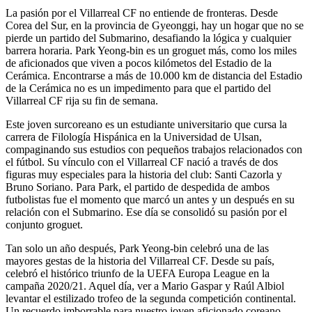
La pasión por el Villarreal CF no entiende de fronteras. Desde
Corea del Sur, en la provincia de Gyeonggi, hay un hogar que no se
pierde un partido del Submarino, desafiando la lógica y cualquier
barrera horaria. Park Yeong-bin es un groguet más, como los miles
de aficionados que viven a pocos kilómetos del Estadio de la
Cerámica. Encontrarse a más de 10.000 km de distancia del Estadio
de la Cerámica no es un impedimento para que el partido del
Villarreal CF rija su fin de semana.
Este joven surcoreano es un estudiante universitario que cursa la
carrera de Filología Hispánica en la Universidad de Ulsan,
compaginando sus estudios con pequeños trabajos relacionados con
el fútbol. Su vínculo con el Villarreal CF nació a través de dos
figuras muy especiales para la historia del club: Santi Cazorla y
Bruno Soriano. Para Park, el partido de despedida de ambos
futbolistas fue el momento que marcó un antes y un después en su
relación con el Submarino. Ese día se consolidó su pasión por el
conjunto groguet.
Tan solo un año después, Park Yeong-bin celebró una de las
mayores gestas de la historia del Villarreal CF. Desde su país,
celebró el histórico triunfo de la UEFA Europa League en la
campaña 2020/21. Aquel día, ver a Mario Gaspar y Raúl Albiol
levantar el estilizado trofeo de la segunda competición continental.
Un recuerdo imborrable para nuestro joven aficionado coreano.