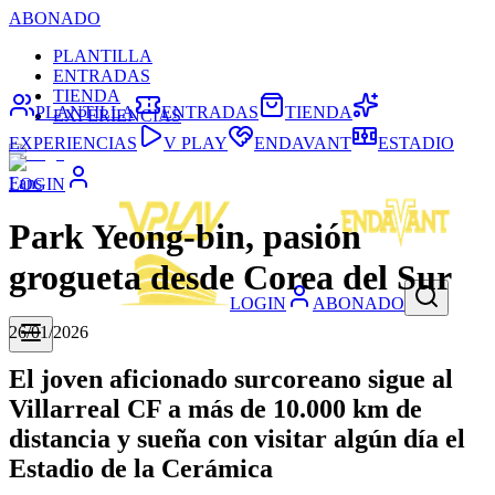
ABONADO
PLANTILLA
ENTRADAS
TIENDA
PLANTILLA
ENTRADAS
TIENDA
EXPERIENCIAS
EXPERIENCIAS
V PLAY
ENDAVANT
ESTADIO
Fans
LOGIN
Park Yeong-bin, pasión
grogueta desde Corea del Sur
LOGIN
ABONADO
26/01/2026
El joven aficionado surcoreano sigue al
Villarreal CF a más de 10.000 km de
distancia y sueña con visitar algún día el
Estadio de la Cerámica