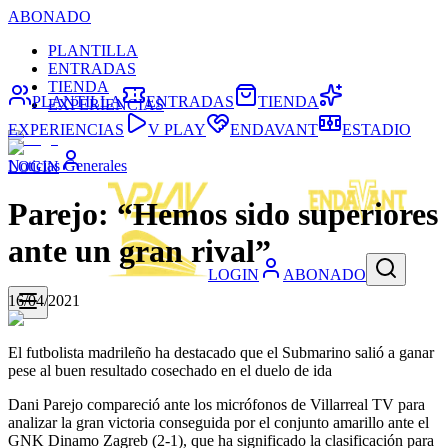
ABONADO
PLANTILLA
ENTRADAS
TIENDA
PLANTILLA
ENTRADAS
TIENDA
EXPERIENCIAS
EXPERIENCIAS
V PLAY
ENDAVANT
ESTADIO
Noticias Generales
LOGIN
Parejo: “Hemos sido superiores
ante un gran rival”
LOGIN
ABONADO
16/04/2021
El futbolista madrileño ha destacado que el Submarino salió a ganar
pese al buen resultado cosechado en el duelo de ida
Dani Parejo compareció ante los micrófonos de Villarreal TV para
analizar la gran victoria conseguida por el conjunto amarillo ante el
GNK Dinamo Zagreb (2-1), que ha significado la clasificación para