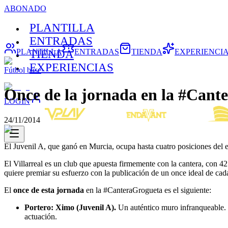
ABONADO
PLANTILLA
ENTRADAS
PLANTILLA
ENTRADAS
TIENDA
EXPERIENCI
TIENDA
EXPERIENCIAS
Fútbol base
Once de la jornada en la #Cant
LOGIN
24/11/2014
El Juvenil A, que ganó en Murcia, ocupa hasta cuatro posiciones del 
El Villarreal es un club que apuesta firmemente con la cantera, con 4
quiere premiar su esfuerzo con la publicación de un once ideal de cada
El
once de esta jornada
en la #CanteraGrogueta es el siguiente:
Portero: Ximo (Juvenil A).
Un auténtico muro infranqueable. L
actuación.