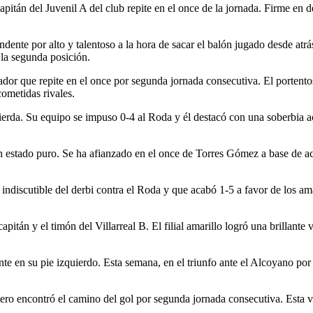
capitán del Juvenil A del club repite en el once de la jornada. Firme en
ndente por alto y talentoso a la hora de sacar el balón jugado desde atr
 la segunda posición.
dor que repite en el once por segunda jornada consecutiva. El portentoso
cometidas rivales.
rda. Su equipo se impuso 0-4 al Roda y él destacó con una soberbia act
 estado puro. Se ha afianzado en el once de Torres Gómez a base de ac
indiscutible del derbi contra el Roda y que acabó 1-5 a favor de los ama
capitán y el timón del Villarreal B. El filial amarillo logró una brillante
e en su pie izquierdo. Esta semana, en el triunfo ante el Alcoyano por 0-
ero encontró el camino del gol por segunda jornada consecutiva. Esta v