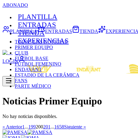
ABONADO
PLANTILLA
ENTRADAS
PLANTILLA
ENTRADAS
TIENDA
EXPERIENCI
TIENDA
EXPERIENCIAS
TODAS LAS NOTICIAS
PRIMER EQUIPO
CLUB
FÚTBOL BASE
LOGIN
FÚTBOL FEMENINO
ENDAVANT
ESTADIO DE LA CERÁMICA
FANS
PARTE MÉDICO
Noticias Primer Equipo
No hay noticias disponibles.
« Anterior
1
...
199
200
201
...
1658
Siguiente »