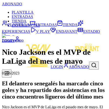
ABONADO
PLANTILLA
ENTRADAS
TIENDA
PLANTILLA
ENTRADAS
TIENDA
EXPERIENCIAS
EXPERIENCIAS
V PLAY
ENDAVANT
ESTADIO
Primer equipo
LOGIN
Nico Jackson es el MVP de
LaLiga del mes de mayo
LOGIN
ABONADO
01/06/2023
El delantero senegalés ha marcado cinco
goles y ha repartido dos asistencias en los
cinco encuentros ligueros del último mes
Nico Jackson es el MVP de LaLiga en el pasado mes de mayo. El