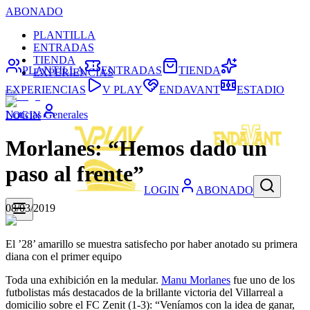
ABONADO
PLANTILLA
ENTRADAS
TIENDA
PLANTILLA
ENTRADAS
TIENDA
EXPERIENCIAS
EXPERIENCIAS
V PLAY
ENDAVANT
ESTADIO
Noticias Generales
LOGIN
Morlanes: “Hemos dado un
paso al frente”
LOGIN
ABONADO
08/03/2019
El ’28’ amarillo se muestra satisfecho por haber anotado su primera
diana con el primer equipo
Toda una exhibición en la medular.
Manu Morlanes
fue uno de los
futbolistas más destacados de la brillante victoria del Villarreal a
domicilio sobre el FC Zenit (1-3): “Veníamos con la idea de ganar,